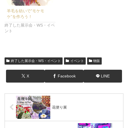
羊毛を紡いで”モケモ
ケ”を作ろう！
終了した展示会・WS・イベ
ント
終了した展示会・WS・イベント
イベント
物販
X
Facebook
LINE
花便り展