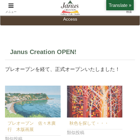
Translate »
Home
History
メニュー
検索
Access
Janus Creation OPEN!
プレオープンを経て、正式オープンいたしました！
プレオープン 佐々木廣
秋色を探して・・・
行 木版画展
類似投稿
類似投稿