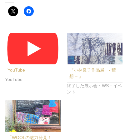
YouTube
『小林良子作品展 - 積
想 – 』
YouTube
終了した展示会・WS・イベ
ント
「WOOLの魅力発見！