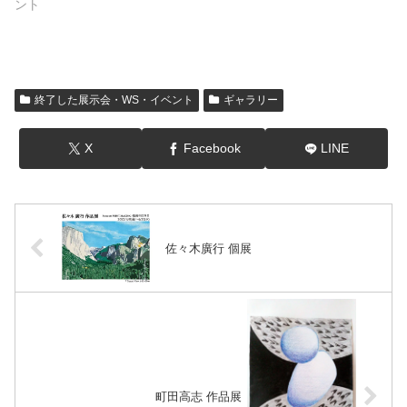
ント
終了した展示会・WS・イベント
ギャラリー
X
Facebook
LINE
佐々木廣行 個展
町田高志 作品展