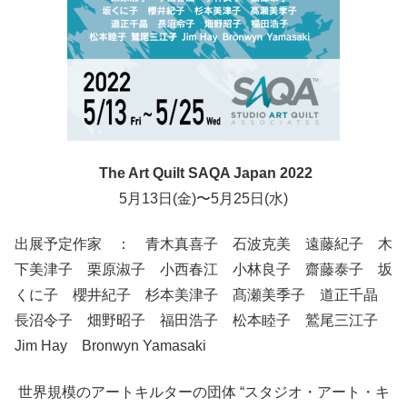
The Art Quilt SAQA Japan 2022
5月13日(金)〜5月25日(水)
出展予定作家 ： 青木真喜子 石波克美 遠藤紀子 木
下美津子 栗原淑子 小西春江 小林良子 齋藤泰子 坂
くに子 櫻井紀子 杉本美津子 髙瀬美季子 道正千晶
長沼令子 畑野昭子 福田浩子 松本睦子 鷲尾三江子
Jim Hay Bronwyn Yamasaki
世界規模のアートキルターの団体 “スタジオ・アート・キ