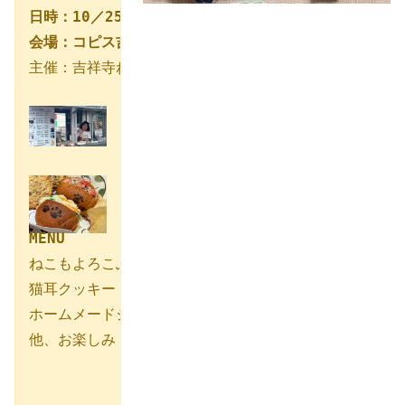
日時：10／25（土）、10／26（日）11：00〜18：00
会場：コピス吉祥寺 A館 ３F GREENING 広場（武蔵野
主催：吉祥寺ねこ祭り実行委員会入場無料　雨天決行（後
MENU
ねこもよろこぶ鯖サンド

猫耳クッキー

ホームメードジンジャーエールとソーダ

他、お楽しみ
