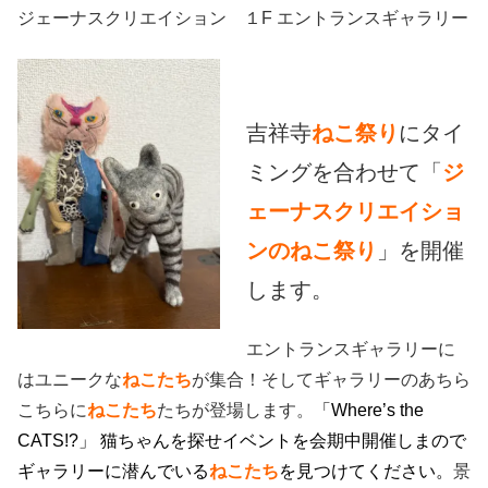
ジェーナスクリエイション １F エントランスギャラリー
吉祥寺
ねこ祭り
にタイ
ミングを合わせて「
ジ
ェーナスクリエイショ
ンのねこ祭り
」を開催
します。
エントランスギャラリーに
はユニークな
ねこたち
が集合！そしてギャラリーのあちら
こちらに
ねこたち
たちが登場します。
「Where’s the
CATS!?」 猫ちゃんを探せイベントを会期中開催しまので
ギャラリーに潜んでいる
ねこたち
を見つけてください。
景