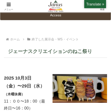
Translate »
Home
History
メニュー
検索
Access
ホーム
終了した展示会・WS・イベント
ジェーナスクリエイションのねこ祭り
2025 10月3日
（金）〜29日（水）
（木曜休廊）
11：００〜18：00（最
終日〜16：00）