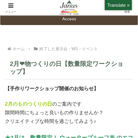
Translate »
Home
History
メニュー
検索
Access
ホーム
終了した展示会・WS・イベント
2月❤︎物つくりの日【数量限定ワークショ
ップ】
【手作りワークショップ開催のお知らせ】
2月のものつくりの日
のご案内です
隙間時間にちょっと良いもの作りませんか？
クリエイティブな時間を過ごしてみよう♪
★2月は…数量限定！ ウォータープルーフ布 のエコ