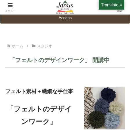
Translate »
Home
History
メニュー
検索
Access
ホーム
スタジオ
「フェルトのデザインワーク」 開講中
フェルト素材＋繊細な手仕事
「フェルトのデザイ
ンワーク
」