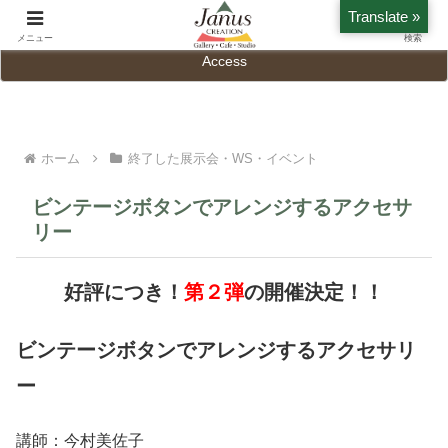
Translate »
Home
History
メニュー
検索
Access
ホーム
終了した展示会・WS・イベント
ビンテージボタンでアレンジするアクセサ
リー
好評につき！
第２弾
の開催決定！！
ビンテージボタンでアレンジするアクセサリ
ー
講師：今村美佐子