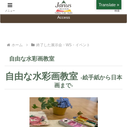
Translate »
Home
History
メニュー
検索
Access
ホーム
終了した展示会・WS・イベント
自由な水彩画教室
自由な水彩画教室
-絵手紙から日本
画まで-