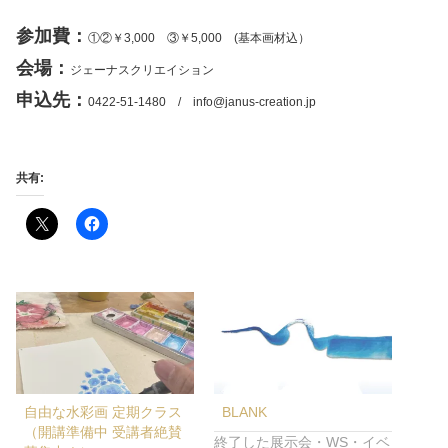
参加費：
①②￥3,000 ③￥5,000 (基本画材込）
会場：
ジェーナスクリエイション
申込先：
0422-51-1480 / info@janus-creation.jp
共有:
自由な水彩画 定期クラス
BLANK
（開講準備中 受講者絶賛
終了した展示会・WS・イベ