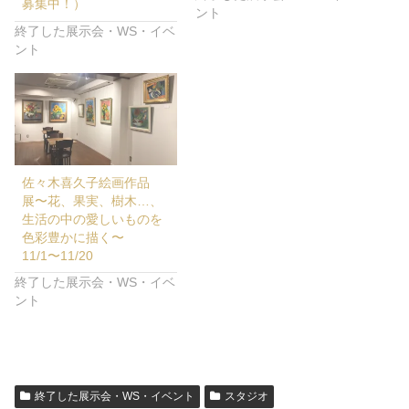
募集中！）
ント
終了した展示会・WS・イベ
ント
佐々木喜久子絵画作品
展〜花、果実、樹木…、
生活の中の愛しいものを
色彩豊かに描く〜
11/1〜11/20
終了した展示会・WS・イベ
ント
終了した展示会・WS・イベント
スタジオ