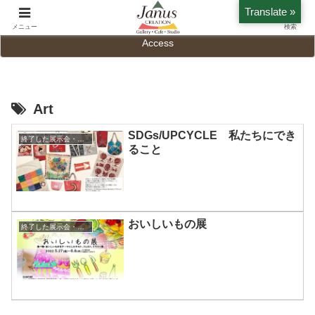
Translate »
Home
History
メニュー
検索
Access
Art
SDGs/UPCYCLE 私たちにでき
終了した展示会・WS・イベント
ること
おいしいもの展
終了した展示会・WS・イベント