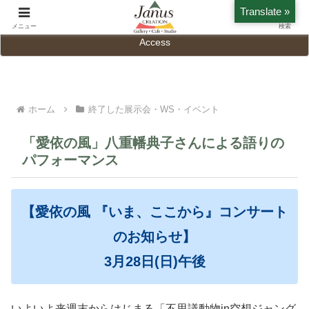
Translate »
Home
History
メニュー
検索
Access
ホーム
終了した展示会・WS・イベント
「愛依の風」八重幡典子さんによる語りの
パフォーマンス
【愛依の風 『いま、ここから』コンサート
のお知らせ】
3月28日(日)午後
いよいよ来週末からはじまる「不思議動物in空想ジャング