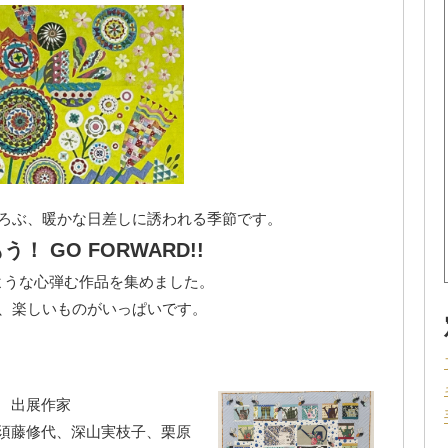
ろぶ、暖かな⽇差しに誘われる季節です。
！ GO FORWARD!!
ような⼼弾む作品を集めました。
、楽しいものがいっぱいです。
出展作家
須藤修代、深⼭実枝⼦、栗原