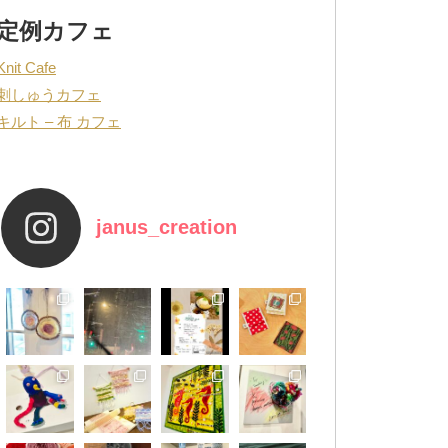
定例カフェ
Knit Cafe
刺しゅうカフェ
キルト – 布 カフェ
janus_creation