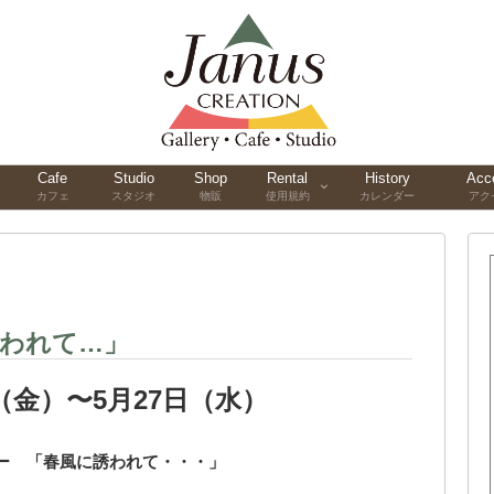
Cafe
Studio
Shop
Rental
History
Acc
カフェ
スタジオ
物販
使用規約
カレンダー
アク
誘われて…」
日（金）〜5月27日（水）
ー 「春風に誘われて・・・」