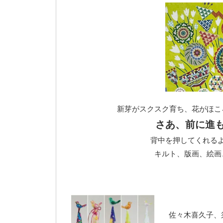
新芽がスクスク育ち、花がほこ
さあ、前に進もう
背中を押してくれる
キルト、版画、絵画
佐々⽊喜久⼦、