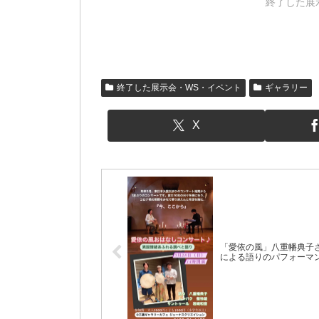
終了した展
終了した展示会・WS・イベント
ギャラリー
X
「愛依の風」八重幡典子
による語りのパフォーマ